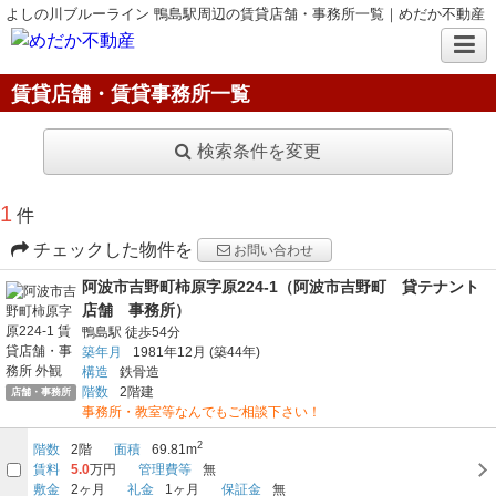
よしの川ブルーライン 鴨島駅周辺の賃貸店舗・事務所一覧｜めだか不動産
賃貸店舗・賃貸事務所一覧
検索条件を変更
1
件
チェックした物件を
お問い合わせ
阿波市吉野町柿原字原224‐1（阿波市吉野町 貸テナント
店舗 事務所）
鴨島駅
徒歩54分
築年月
1981年12月
(築44年)
構造
鉄骨造
階数
2階建
店舗・事務所
事務所・教室等なんでもご相談下さい！
2
階数
2階
面積
69.81m
賃料
5.0
万円
管理費等
無
敷金
2ヶ月
礼金
1ヶ月
保証金
無