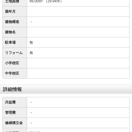
2
土地面積
99.00m
（29.94坪）
築年月
建物構造
－
建物名
駐車場
無
リフォーム
無
小学校区
中学校区
詳細情報
共益費
－
管理費
－
修繕積立金
－