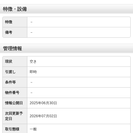
特徴・設備
特徴
－
備考
－
管理情報
現状
空き
引渡し
即時
条件等
－
物件番号
－
情報公開日
2025年06月30日
次回更新予
2026年07月02日
定日
取引態様
一般