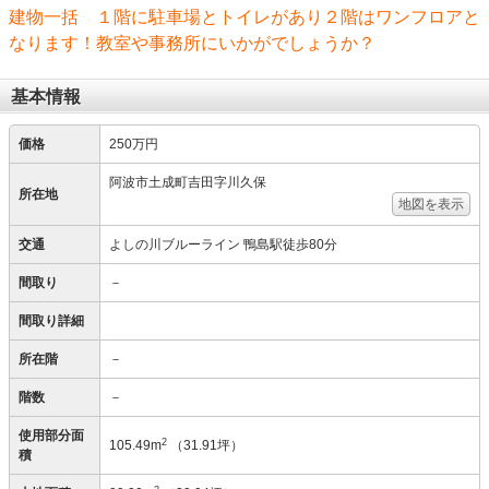
建物一括 １階に駐車場とトイレがあり２階はワンフロアと
なります！教室や事務所にいかがでしょうか？
基本情報
価格
250万円
阿波市土成町吉田字川久保
所在地
地図を表示
交通
よしの川ブルーライン 鴨島駅徒歩80分
間取り
－
間取り詳細
所在階
－
階数
－
使用部分面
2
105.49m
（31.91坪）
積