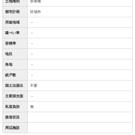
土地権利
所有権
都市計画
区域外
用途地域
－
建ぺい率
－
容積率
－
地目
－
角地
－
総戸数
－
国土法届出
不要
主要採光面
－
私道負担
無
接道状況
周辺施設