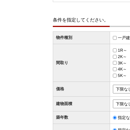
条件を指定してください。
物件種別
一戸建
1R～
2K～
間取り
3K～
4K～
5K～
価格
建物面積
築年数
指定な
指定な