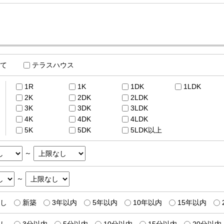
て
テラスハウス
1R
1K
1DK
1LDK
2K
2DK
2LDK
3K
3DK
3LDK
4K
4DK
4LDK
5K
5DK
5LDK以上
～
～
し
新築
3年以内
5年以内
10年以内
15年以内
し
3分以内
5分以内
10分以内
15分以内
20分以内